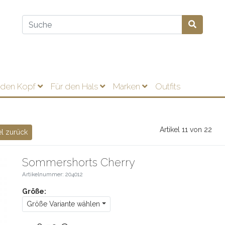
 den Kopf
Für den Hals
Marken
Outfits
Artikel 11 von 22
el zurück
Sommershorts Cherry
Artikelnummer: 204012
Größe:
Größe Variante wählen