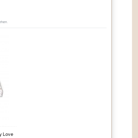
ehen.
y Love