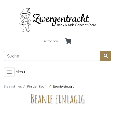
Anmelden
Menü
Sie sind hier:
Für den Kopf
Beanie einlagig
Beanie einlagig